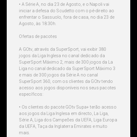
• A Série A, no dia 23 de Agosto, e o Napoli vai
iniciar a defesa do Scudetto com o pé-direito ao
enfrentar o Sassuolo, fora de casa, no dia 23 de
Agosto, às 18:30h.
Ofertas de pacotes
A GOtv, através da SuperSport, vai exibir 380
jogos da Liga Inglesa no canal dedicado da
SuperSport Máximo 2, mais de 300 jogos da La
Liga no canal dedicado da SuperSport Máximo 3
e mais de 300 jogos da Série A no canal
SuperSport 360, com os clientes da GOtv tendo
acesso aos jogos disponíveis nos seus pacotes
específicos:
• Os clientes do pacote GOtv Supa+ terão acesso
aos jogos da Liga Inglesa em directo, La Liga,
Série A, Liga dos Campeões da UEFA, Liga Europa
da UEFA, Taça da Inglaterra Emirates e muito
mais.