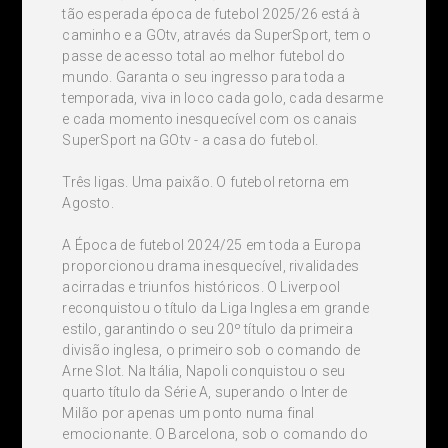
tão esperada época de futebol 2025/26 está à
caminho e a GOtv, através da SuperSport, tem o
passe de acesso total ao melhor futebol do
mundo. Garanta o seu ingresso para toda a
temporada, viva in loco cada golo, cada desarme
e cada momento inesquecível com os canais
SuperSport na GOtv - a casa do futebol.
Três ligas. Uma paixão. O futebol retorna em
Agosto.
A Época de futebol 2024/25 em toda a Europa
proporcionou drama inesquecível, rivalidades
acirradas e triunfos históricos. O Liverpool
reconquistou o título da Liga Inglesa em grande
estilo, garantindo o seu 20º título da primeira
divisão inglesa, o primeiro sob o comando de
Arne Slot. Na Itália, Napoli conquistou o seu
quarto título da Série A, superando o Inter de
Milão por apenas um ponto numa final
emocionante. O Barcelona, sob o comando do