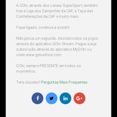
A GOtv, através dos canais SuperSport, também
traz a Liga dos Campeões da CAF, a Taça das
Confederações da CAF e muito mais.
Fique ligado, continue a assistir.
Não perca um segundo. Assista todos os jogos
através do aplicativo GOtv Stream. Pague a sua
subscrição através do aplicativo MyGOtv ou
visite www.gotvafrica.com.
GOtv, sempre PRESENTE em todos os
momentos.
Tens dúvidas?
Perguntas Mais Frequentes