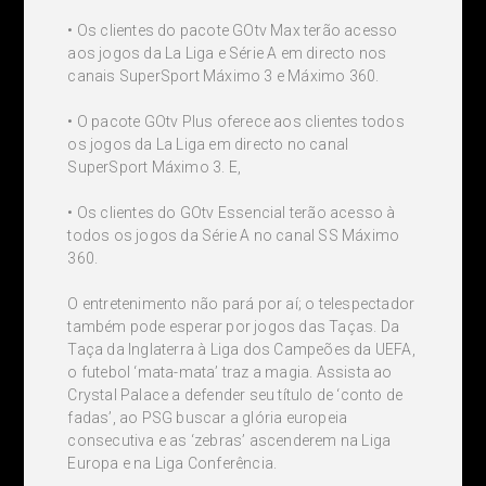
• Os clientes do pacote GOtv Max terão acesso
aos jogos da La Liga e Série A em directo nos
canais SuperSport Máximo 3 e Máximo 360.
• O pacote GOtv Plus oferece aos clientes todos
os jogos da La Liga em directo no canal
SuperSport Máximo 3. E,
• Os clientes do GOtv Essencial terão acesso à
todos os jogos da Série A no canal SS Máximo
360.
O entretenimento não pará por aí; o telespectador
também pode esperar por jogos das Taças. Da
Taça da Inglaterra à Liga dos Campeões da UEFA,
o futebol ‘mata-mata’ traz a magia. Assista ao
Crystal Palace a defender seu título de ‘conto de
fadas’, ao PSG buscar a glória europeia
consecutiva e as ‘zebras’ ascenderem na Liga
Europa e na Liga Conferência.