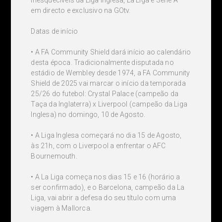
inesquecíveis da Liga Inglesa, La Liga e Série A –
em directo e exclusivo na GOtv.
Datas de início
• A FA Community Shield dará início ao calendário
desta época. Tradicionalmente disputada no
estádio de Wembley desde 1974, a FA Community
Shield de 2025 vai marcar o início da temporada
25/26 do futebol: Crystal Palace (campeão da
Taça da Inglaterra) x Liverpool (campeão da Liga
Inglesa) no domingo, 10 de Agosto.
• A Liga Inglesa começará no dia 15 de Agosto,
às 21h, com o Liverpool a enfrentar o AFC
Bournemouth.
• A La Liga começa nos dias 15 e 16 (horário a
ser confirmado), e o Barcelona, campeão da La
Liga, vai abrir a defesa do seu título com uma
viagem à Mallorca.