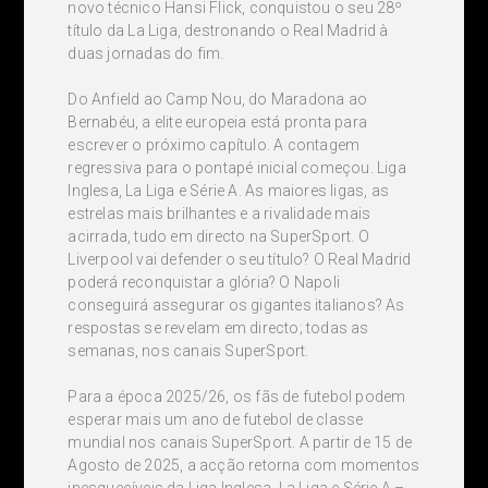
novo técnico Hansi Flick, conquistou o seu 28º
título da La Liga, destronando o Real Madrid à
duas jornadas do fim.
Do Anfield ao Camp Nou, do Maradona ao
Bernabéu, a elite europeia está pronta para
escrever o próximo capítulo. A contagem
regressiva para o pontapé inicial começou. Liga
Inglesa, La Liga e Série A. As maiores ligas, as
estrelas mais brilhantes e a rivalidade mais
acirrada, tudo em directo na SuperSport. O
Liverpool vai defender o seu título? O Real Madrid
poderá reconquistar a glória? O Napoli
conseguirá assegurar os gigantes italianos? As
respostas se revelam em directo; todas as
semanas, nos canais SuperSport.
Para a época 2025/26, os fãs de futebol podem
esperar mais um ano de futebol de classe
mundial nos canais SuperSport. A partir de 15 de
Agosto de 2025, a acção retorna com momentos