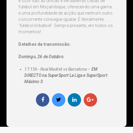
e GOtv são as únicas e verdadeiras casas de
futebol em Moçambique, oferecendo uma gama
e uma profundidade de acção que nenhum outro
concorrente consegue igualar. É literalmente,
‘futebol imbatível’. Sempre presente, em todos os
momentos!
Detalhes da transmissão:
Domingo, 26 de Outubro
17:15h - Real Madrid vs Barcelona –
EM
DIRECTO
na SuperSport La Liga e SuperSport
Máximo 3