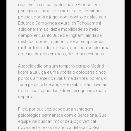
reactivo, a equipa madrilena de Alonso tem
princípios claros: pressionar alto, dominar a
posse de bola e jogar com controlo calculado.
Eduardo Camavinga e Aurélien Tchouaméni
adicionaram solidez e mobilidade ao meio-
campo, enquanto Jude Bellingham, ainda se
destacar como jogador livre e a recuperar da
melhor forma duma lesão, continua sendo uma
ameaça de golo em posições mais recuadas.
A tabela adiciona um tempero extra: o Madrid
lidera a La Liga e uma vitória o colocaria cinco
pontos à frente do rival. Uma derrota, porém, o
faria perder a liderança — e reabriria as dúvidas
sobre sua capacidade de vencer quando mais
importa.
Flick, por sua vez, sabe que a vantagem
psicológica permanece com o Barcelona. Sua
equipa vai buscar impor seu jogo vertical
novamente, pressionando a defesa do Real