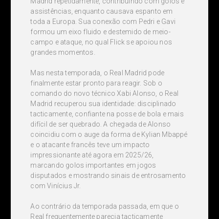
Madrid repetidamente, contribuindo com golos e
assistências, enquanto causava espanto em
toda a Europa. Sua conexão com Pedri e Gavi
formou um eixo fluido e destemido de meio-
campo e ataque, no qual Flick se apoiou nos
grandes momentos.
Mas nesta temporada, o Real Madrid pode
finalmente estar pronto para reagir. Sob o
comando do novo técnico Xabi Alonso, o Real
Madrid recuperou sua identidade: disciplinado
tacticamente, confiante na posse de bola e mais
difícil de ser quebrado. A chegada de Alonso
coincidiu com o auge da forma de Kylian Mbappé
e o atacante francês teve um impacto
impressionante até agora em 2025/26,
marcando golos importantes em jogos
disputados e mostrando sinais de entrosamento
com Vinícius Jr.
Ao contrário da temporada passada, em que o
Real frequentemente parecia tacticamente