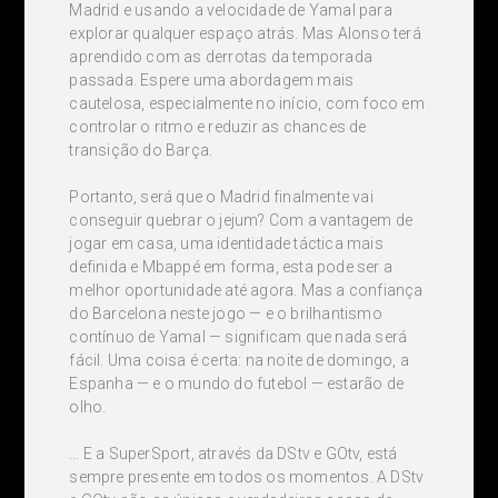
Madrid e usando a velocidade de Yamal para
explorar qualquer espaço atrás. Mas Alonso terá
aprendido com as derrotas da temporada
passada. Espere uma abordagem mais
cautelosa, especialmente no início, com foco em
controlar o ritmo e reduzir as chances de
transição do Barça.
Portanto, será que o Madrid finalmente vai
conseguir quebrar o jejum? Com ​​a vantagem de
jogar em casa, uma identidade táctica mais
definida e Mbappé em forma, esta pode ser a
melhor oportunidade até agora. Mas a confiança
do Barcelona neste jogo — e o brilhantismo
contínuo de Yamal — significam que nada será
fácil. Uma coisa é certa: na noite de domingo, a
Espanha — e o mundo do futebol — estarão de
olho.
… E a SuperSport, através da DStv e GOtv, está
sempre presente em todos os momentos. A DStv