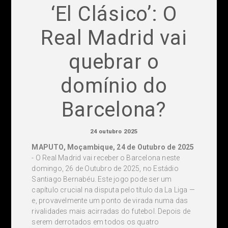
‘El Clásico’: O
Real Madrid vai
quebrar o
domínio do
Barcelona?
24 outubro 2025
MAPUTO, Moçambique, 24 de Outubro de 2025
- O Real Madrid vai receber o Barcelona neste
domingo, 26 de Outubro de 2025, no Estádio
Santiago Bernabéu. Este jogo pode ser um
capítulo crucial na disputa pelo título da La Liga —
e, provavelmente um ponto de virada numa das
rivalidades mais acirradas do futebol. Depois de
serem derrotados em todos os quatro