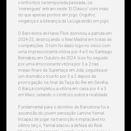
confrontos na temporada passada, os
‘merengues’ entram neste ‘El Clásico’ com mais
do que apenas pontos em jogo. Orgulho,
vingança e a liderança da La Liga estão em jogo.
O Barcelona de Hansi Flick dominou a partida em
2024-25, destroçando o Real Madrid em todas as
competições. O tom foi dado logo no início com
uma impressionante vitória por 4 a 0 no Santiago
Bernabéu em Outubro de 2024. Isso foi seguido
por uma emocionante vitória por 5 a 2 nas
meias-finais da Supertaça em Jidá, seguida por
um dramático triunfo por 3 a 2 depois da
prorrogação na final da Taça do Rei em Sevilha.
O Barça completou a vitória em casa por 4 a 3
em Maio, selando o controlo sobre a rivalidade.
Fundamental para o domínio do Barcelona foi a
ascensão do jovem sensação Lamine Yamal.
Incapaz de jogar na transição e implacável no
último terço, Yamal atacou a defesa do Real