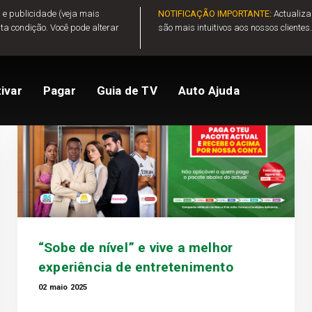
 e publicidade (veja mais
NOTIFICAÇÃO IMPORTANTE:
Actualiza
esta condição. Você pode alterar
são mais intuitivos aos nossos clientes
Otv
ento
Comparar Pacotes
Activar GOtv
Ver Saldo
Alterar o meu pacote
ivar
Pagar
Guia de TV
Auto Ajuda
r ou loja
Ajuda e apoio
o
Perguntas Frequentes
“Sobe de nível” e vive a melhor
experiência de entretenimento
02 maio 2025