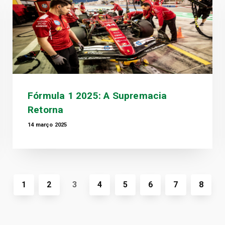
Fórmula 1 2025: A Supremacia
Retorna
14 março 2025
1
2
3
4
5
6
7
8