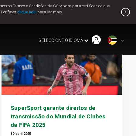
mos os Termos e Condições da GOtv para para certificar de que
x
. Por favor
clique aqui
para ver mais.
Localizar instalador ou loja
Pague Agora
Histórico de Pagamento
SELECCIONE O IDIOMA
Eliminar erros
Como eliminar o erro E16
SuperSport garante direitos de
transmissão do Mundial de Clubes
da FIFA 2025
30 abril 2025